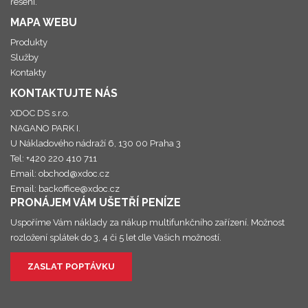
řešení.
MAPA WEBU
Produkty
Služby
Kontakty
KONTAKTUJTE NÁS
XDOC DS s.r.o.
NAGANO PARK I.
U Nákladového nádraží 6, 130 00 Praha 3
Tel: +420 220 410 711
Email: obchod@xdoc.cz
Email: backoffice@xdoc.cz
PRONÁJEM VÁM UŠETŘÍ PENÍZE
Uspoříme Vám náklady za nákup multifunkčního zařízení. Možnost
rozložení splátek do 3, 4 či 5 let dle Vašich možností.
ZASLAT POPTÁVKU